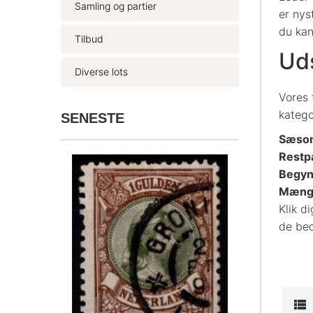
Samling og partier
er nys
du kan
Tilbud
Uds
Diverse lots
Vores 
katego
SENESTE
Sæson
Restpa
Begyn
Mængd
Klik d
de bed