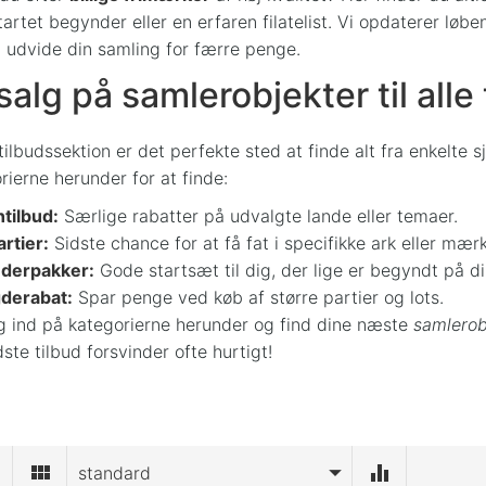
tartet begynder eller en erfaren filatelist. Vi opdaterer lø
 udvide din samling for færre penge.
alg på samlerobjekter til alle
tilbudssektion er det perfekte sted at finde alt fra enkelte 
rierne herunder for at finde:
tilbud:
Særlige rabatter på udvalgte lande eller temaer.
rtier:
Sidste chance for at få fat i specifikke ark eller mærk
derpakker:
Gode startsæt til dig, der lige er begyndt på d
erabat:
Spar penge ved køb af større partier og lots.
ig ind på kategorierne herunder og find dine næste
samlerobj
ste tilbud forsvinder ofte hurtigt!
standard