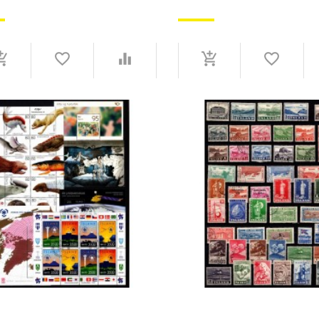
HTTURM ALBUM MED
FLOT LINDNER FALZLOS
LOMMER HVOR BLÅ KASSETTE
FORTRYKSALBUM MED LOM
LGER - INGEN SKADER ELLER
GODT BESAT - STEMPLET.
TER.