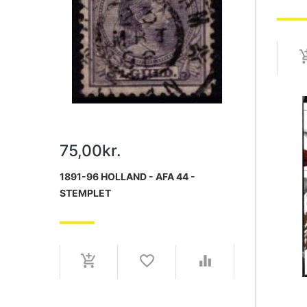
LEUC
KLEM
MEDFØ
DEFEK
75,00kr.
1891-96 HOLLAND - AFA 44 -
STEMPLET