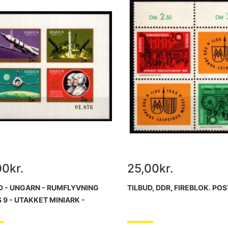
00kr.
25,00kr.
D - UNGARN - RUMFLYVNING
TILBUD, DDR, FIREBLOK. POS
 9 - UTAKKET MINIARK -
RISK.