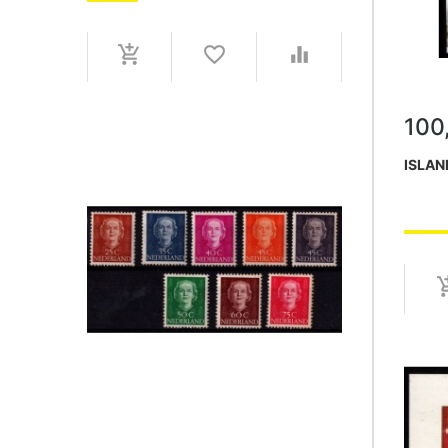
100
ISLAN