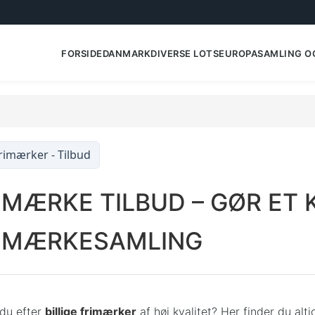
FORSIDE
DANMARK
DIVERSE LOTS
EUROPA
SAMLING O
rimærker - Tilbud
IMÆRKE TILBUD – GØR ET K
IMÆRKESAMLING
du efter
billige frimærker
af høj kvalitet? Her finder du alt