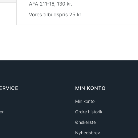
AFA 211-16, 130 kr.
Vores tilbudspris 25 kr.
ERVICE
MIN KONTO
Min konto
er
Ordre historik
Ønskeliste
Nyhedsbrev