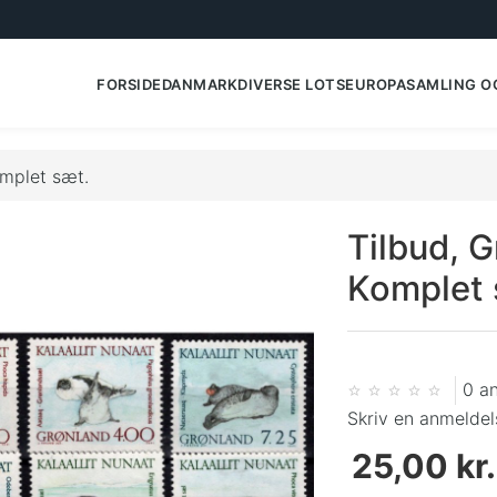
FORSIDE
DANMARK
DIVERSE LOTS
EUROPA
SAMLING O
omplet sæt.
Tilbud, G
Komplet 
0 a
Skriv en anmeldel
25,00 kr.