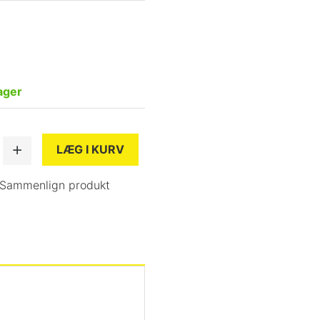
ager
LÆG I KURV
Sammenlign produkt