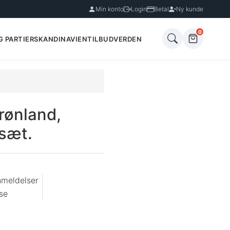
Min konto
Login
Betal
Ny kunde
0
G PARTIER
SKANDINAVIEN
TILBUD
VERDEN
rønland,
sæt.
nmeldelser
se