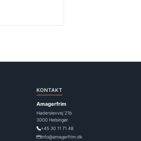
KONTAKT
Amagerfrim
Haderslevvej 21b
3000 Helsingør
+45 30 11 71 48
info@amagerfrim.dk