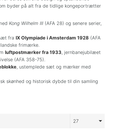
om byder på alt fra de tidlige kongeportrætter
 med
Kong Wilhelm III
(AFA 28) og senere serier,
sæt fra
IX Olympiade i Amsterdam 1928
(AFA
llandske frimærke.
som
luftpostmærker fra 1933
, jernbanejubilæet
givelse (AFA 358-75).
reblokke
, ustemplede sæt og mærker med
isk skønhed og historisk dybde til din samling
27