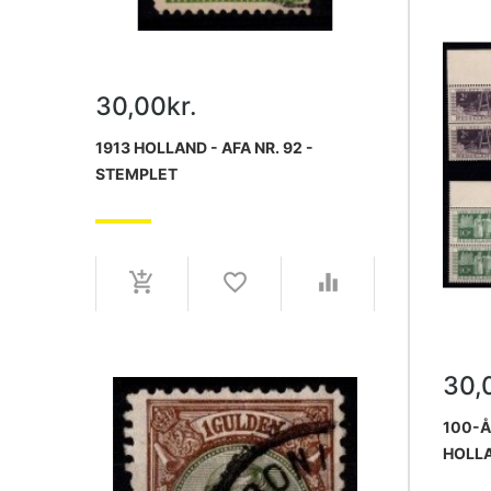
30,00kr.
1913 HOLLAND - AFA NR. 92 -
STEMPLET
30,
100-Å
HOLL
SÆT. 