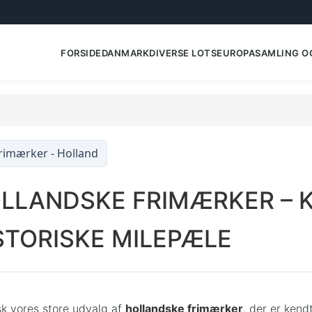
FORSIDE
DANMARK
DIVERSE LOTS
EUROPA
SAMLING O
rimærker - Holland
LLANDSKE FRIMÆRKER – K
STORISKE MILEPÆLE
k vores store udvalg af
hollandske frimærker
, der er ken