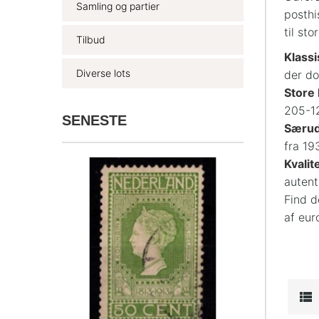
Samling og partier
posthi
til st
Tilbud
Klass
Diverse lots
der do
Store
205-12
SENESTE
Særud
fra 19
Kvalit
autent
Find 
af euro