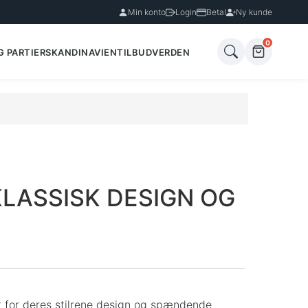
Min konto
Login
Betal
Ny kunde
0
G PARTIER
SKANDINAVIEN
TILBUD
VERDEN
LASSISK DESIGN OG
dt for deres stilrene design og spændende