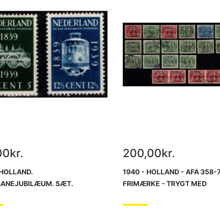
00kr.
200,00kr.
 HOLLAND.
1940 - HOLLAND - AFA 358-7
ANEJUBILÆUM. SÆT.
FRIMÆRKE - TRYGT MED
RISK.
VÆRDIANGIVELSE I SORT - 
SÆT - STEMPLET.