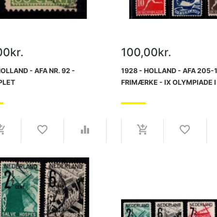
00kr.
100,00kr.
HOLLAND - AFA NR. 92 -
1928 - HOLLAND - AFA 205-1
PLET
FRIMÆRKE - IX OLYMPIADE I
AMSTERDAM - KOMPLET SÆ
USTEMPLET.