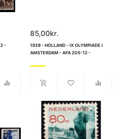
85,00kr.
2 -
1928 - HOLLAND - IX OLYMPIADE I
AMSTERDAM - AFA 205-12 -
T -
FRIMÆRKER - KOMPLET SÆT -
USTEMPLET.