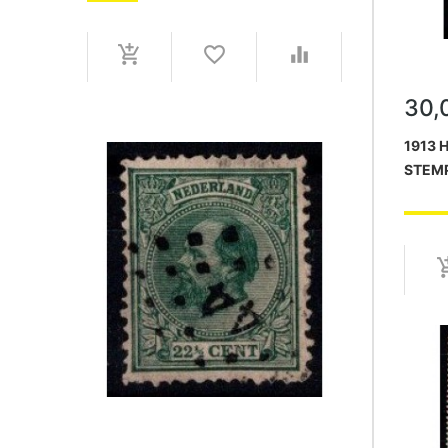
30,
1913 
STEM