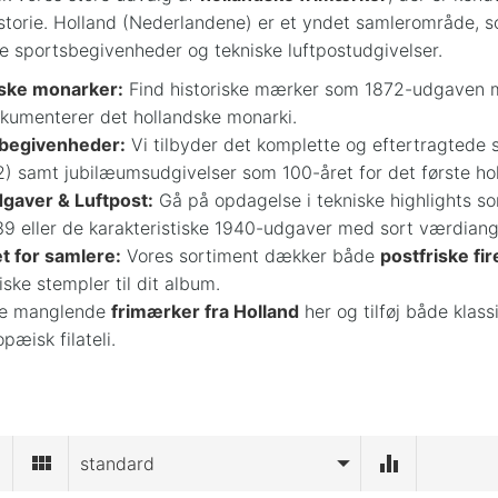
storie. Holland (Nederlandene) er et yndet samlerområde, s
ore sportsbegivenheder og tekniske luftpostudgivelser.
iske monarker:
Find historiske mærker som 1872-udgaven
kumenterer det hollandske monarki.
 begivenheder:
Vi tilbyder det komplette og eftertragtede 
) samt jubilæumsudgivelser som 100-året for det første ho
gaver & Luftpost:
Gå på opdagelse i tekniske highlights 
39 eller de karakteristiske 1940-udgaver med sort værdian
et for samlere:
Vores sortiment dækker både
postfriske fi
iske stempler til dit album.
de manglende
frimærker fra Holland
her og tilføj både klass
pæisk filateli.
standard