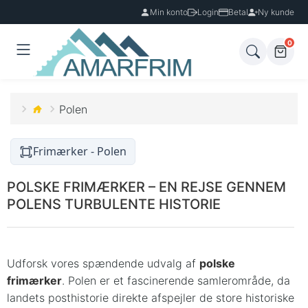
Min konto
Login
Betal
Ny kunde
0
Polen
Frimærker - Polen
POLSKE FRIMÆRKER – EN REJSE GENNEM
POLENS TURBULENTE HISTORIE
Udforsk vores spændende udvalg af
polske
frimærker
. Polen er et fascinerende samlerområde, da
landets posthistorie direkte afspejler de store historiske