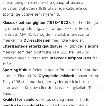
omvæltninger i Europa – fra genoprettelsen af
selvstændigheden i 1918 til de rige kulturelle og
sportslige udgivelser i nyere tid.
Klassisk uafhængighed (1918-1923):
Find de tidlige
og eftertragtede udgaver fra republikkens første år,
herunder AFA 45-53 og de historisk interessante
mærker fra
Øvreschlesien
med høje værdier.
Eftertragtede efterkrigsudgaver:
Vi tilbyder sjældne
mærker som den postfriske AFA 520 fra 1948 og
tekniske specialiteter som
utakkede luftpost-sæt
fra
1952.
Sport og Kultur:
Polen er kendt for smukke tematiske
mærker. Find alt fra
Olympiade-miniark
(Innsbruck og
Tokyo 1964) til mærker, der hylder polsk kultur som
altertavlen i Krakow eller det klassiske cykelløb "Polen
Rundt".
Kvalitet for samlere:
Vores udvalg rummer både
postfriske pragtstykker
og historisk stemplede