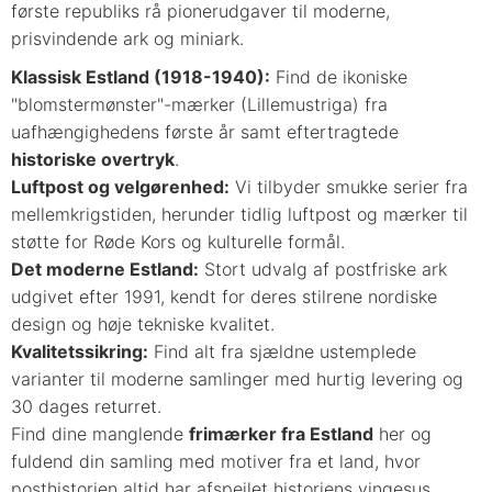
første republiks rå pionerudgaver til moderne,
prisvindende ark og miniark.
Klassisk Estland (1918-1940):
Find de ikoniske
"blomstermønster"-mærker (Lillemustriga) fra
uafhængighedens første år samt eftertragtede
historiske overtryk
.
Luftpost og velgørenhed:
Vi tilbyder smukke serier fra
mellemkrigstiden, herunder tidlig luftpost og mærker til
støtte for Røde Kors og kulturelle formål.
Det moderne Estland:
Stort udvalg af postfriske ark
udgivet efter 1991, kendt for deres stilrene nordiske
design og høje tekniske kvalitet.
Kvalitetssikring:
Find alt fra sjældne ustemplede
varianter til moderne samlinger med hurtig levering og
30 dages returret.
Find dine manglende
frimærker fra Estland
her og
fuldend din samling med motiver fra et land, hvor
posthistorien altid har afspejlet historiens vingesus.