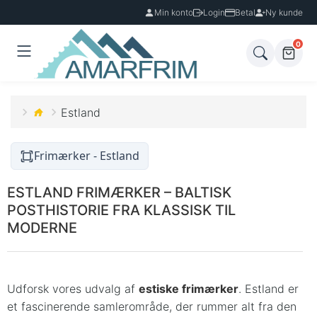
Min konto
Login
Betal
Ny kunde
0
Estland
Frimærker - Estland
ESTLAND FRIMÆRKER – BALTISK
POSTHISTORIE FRA KLASSISK TIL
MODERNE
Udforsk vores udvalg af
estiske frimærker
. Estland er
et fascinerende samlerområde, der rummer alt fra den