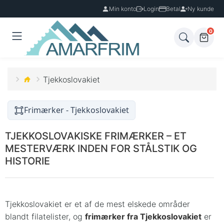
Min konto
Login
Betal
Ny kunde
0
Tjekkoslovakiet
Frimærker - Tjekkoslovakiet
TJEKKOSLOVAKISKE FRIMÆRKER – ET
MESTERVÆRK INDEN FOR STÅLSTIK OG
HISTORIE
Tjekkoslovakiet er et af de mest elskede områder
blandt filatelister, og
frimærker fra Tjekkoslovakiet
er