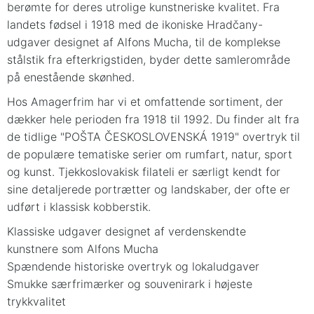
berømte for deres utrolige kunstneriske kvalitet. Fra
landets fødsel i 1918 med de ikoniske Hradčany-
udgaver designet af Alfons Mucha, til de komplekse
stålstik fra efterkrigstiden, byder dette samlerområde
på enestående skønhed.
Hos Amagerfrim har vi et omfattende sortiment, der
dækker hele perioden fra 1918 til 1992. Du finder alt fra
de tidlige "POŠTA ČESKOSLOVENSKÁ 1919" overtryk til
de populære tematiske serier om rumfart, natur, sport
og kunst. Tjekkoslovakisk filateli er særligt kendt for
sine detaljerede portrætter og landskaber, der ofte er
udført i klassisk kobberstik.
Klassiske udgaver designet af verdenskendte
kunstnere som Alfons Mucha
Spændende historiske overtryk og lokaludgaver
Smukke særfrimærker og souvenirark i højeste
trykkvalitet