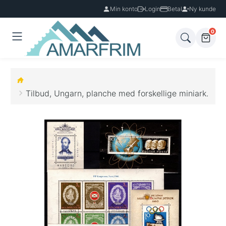
Min konto
Login
Betal
Ny kunde
0
Tilbud, Ungarn, planche med forskellige miniark.