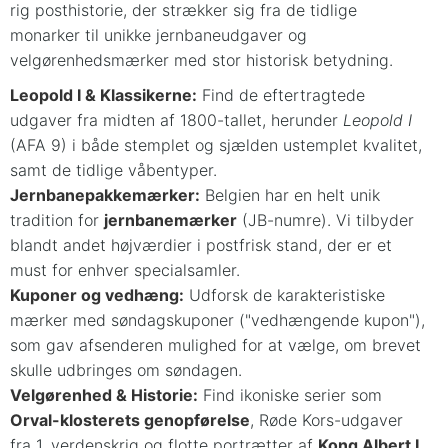
rig posthistorie, der strækker sig fra de tidlige
monarker til unikke jernbaneudgaver og
velgørenhedsmærker med stor historisk betydning.
Leopold I & Klassikerne:
Find de eftertragtede
udgaver fra midten af 1800-tallet, herunder
Leopold I
(AFA 9) i både stemplet og sjælden ustemplet kvalitet,
samt de tidlige våbentyper.
Jernbanepakkemærker:
Belgien har en helt unik
tradition for
jernbanemærker
(JB-numre). Vi tilbyder
blandt andet højværdier i postfrisk stand, der er et
must for enhver specialsamler.
Kuponer og vedhæng:
Udforsk de karakteristiske
mærker med søndagskuponer ("vedhængende kupon"),
som gav afsenderen mulighed for at vælge, om brevet
skulle udbringes om søndagen.
Velgørenhed & Historie:
Find ikoniske serier som
Orval-klosterets genopførelse
, Røde Kors-udgaver
fra 1. verdenskrig og flotte portrætter af
Kong Albert I
.