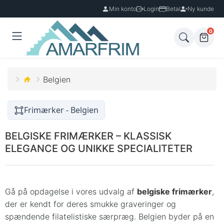
Min konto
Login
Betal
Ny kunde
0
Belgien
Frimærker - Belgien
BELGISKE FRIMÆRKER – KLASSISK
ELEGANCE OG UNIKKE SPECIALITETER
Gå på opdagelse i vores udvalg af
belgiske frimærker
,
der er kendt for deres smukke graveringer og
spændende filatelistiske særpræg. Belgien byder på en