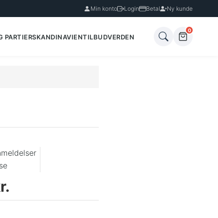
Min konto
Login
Betal
Ny kunde
0
G PARTIER
SKANDINAVIEN
TILBUD
VERDEN
nmeldelser
se
r.