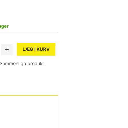
ager
LÆG I KURV
Sammenlign produkt