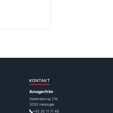
KONTAKT
Amagerfrim
Haderslevvej 21b
3000 Helsingør
+45 30 11 71 48