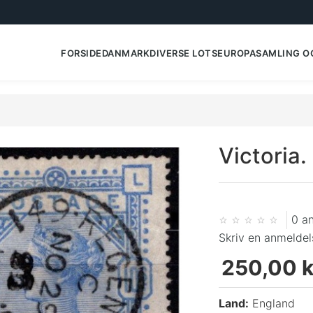
FORSIDE
DANMARK
DIVERSE LOTS
EUROPA
SAMLING O
Victoria.
0 a
Skriv en anmeldel
250,00 k
Land:
England