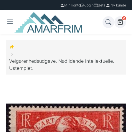
Min konto
Login
Betal
Ny kunde
0
Velgørenhedsudgave. Nødlidende intellektuelle.
Ustemplet.