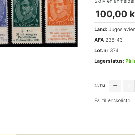
Skriv en anmeldel
100,00 k
Land:
Jugosiavie
AFA
238-43
Lot.nr
374
Lagerstatus:
På l
ANTAL
Føj til ønskeliste