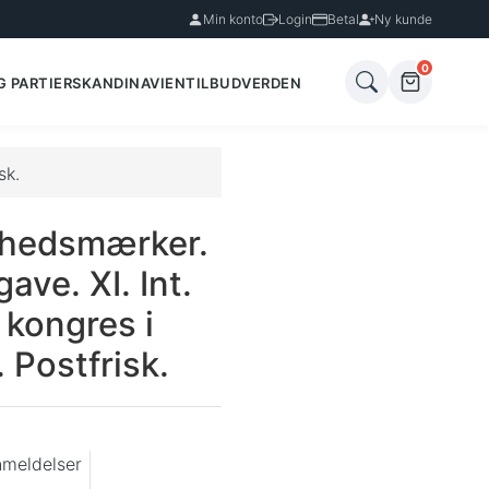
Min konto
Login
Betal
Ny kunde
0
G PARTIER
SKANDINAVIEN
TILBUD
VERDEN
sk.
nhedsmærker.
ve. XI. Int.
 kongres i
 Postfrisk.
nmeldelser