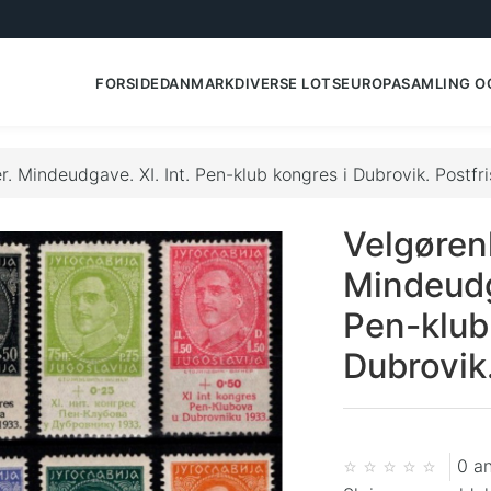
FORSIDE
DANMARK
DIVERSE LOTS
EUROPA
SAMLING O
 Mindeudgave. XI. Int. Pen-klub kongres i Dubrovik. Postfri
Velgøre
Mindeudga
Pen-klub
Dubrovik.
0 a