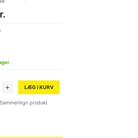
se
r.
n
ager
LÆG I KURV
Sammenlign produkt