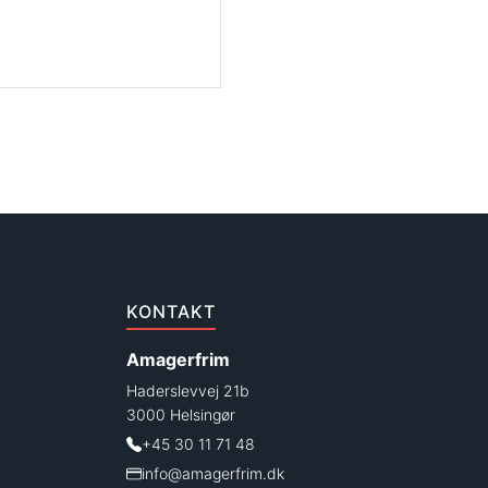
KONTAKT
Amagerfrim
Haderslevvej 21b
3000 Helsingør
+45 30 11 71 48
info@amagerfrim.dk