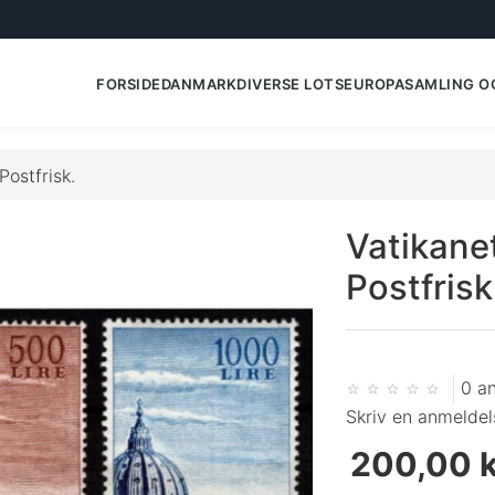
FORSIDE
DANMARK
DIVERSE LOTS
EUROPA
SAMLING O
Postfrisk.
Vatikanet
Postfrisk
0 a
Skriv en anmeldel
200,00 k