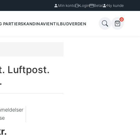
Min konto
Login
Betal
Ny kunde
0
G PARTIER
SKANDINAVIEN
TILBUD
VERDEN
. Luftpost.
.
nmeldelser
se
r.