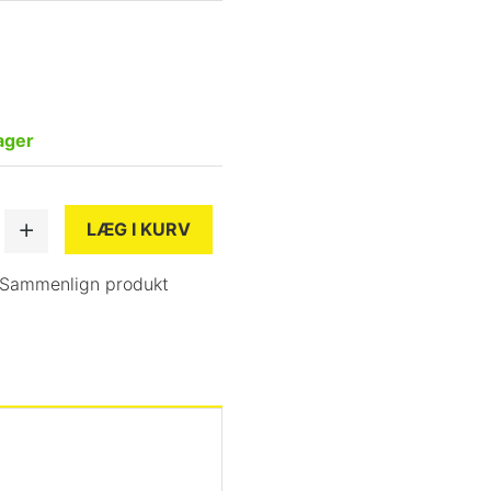
ager
LÆG I KURV
Sammenlign produkt