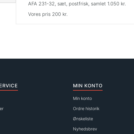
AFA 231-32, sæt, postfrisk, samlet 1.050 kr.
Vores pris 200 kr.
ERVICE
MIN KONTO
Min konto
er
Ordre historik
Ønskeliste
Nyhedsbrev