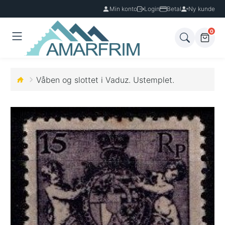
Min konto
Login
Betal
Ny kunde
0
Våben og slottet i Vaduz. Ustemplet.