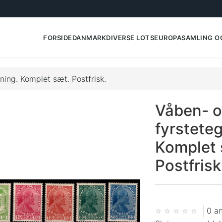
FORSIDE
DANMARK
DIVERSE LOTS
EUROPA
SAMLING O
ning. Komplet sæt. Postfrisk.
Våben- 
fyrstete
Komplet 
Postfrisk
0 a