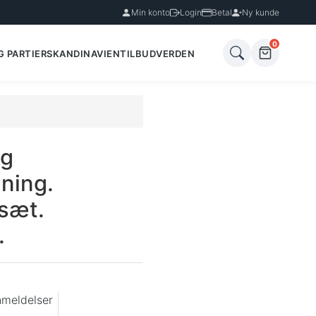
Min konto
Login
Betal
Ny kunde
0
G PARTIER
SKANDINAVIEN
TILBUD
VERDEN
og
gning.
sæt.
.
nmeldelser