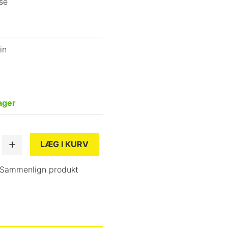
se
.
in
ager
LÆG I KURV
Sammenlign produkt