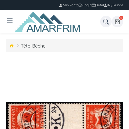
Min konto
Login
Betal
Ny kunde
0
Tête-Bêche.