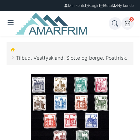
Min konto
Login
Betal
Ny kunde
0
Tilbud, Vesttyskland, Slotte og borge. Postfrisk.