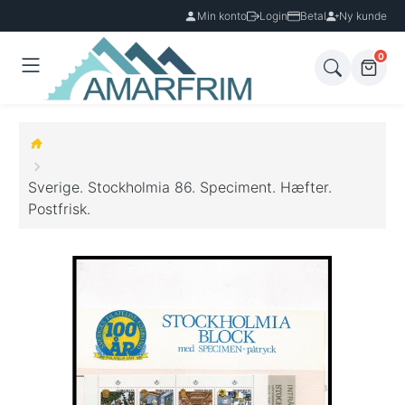
Min konto
Login
Betal
Ny kunde
0
Sverige. Stockholmia 86. Speciment. Hæfter.
Postfrisk.