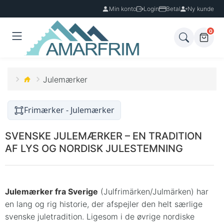
Min konto
Login
Betal
Ny kunde
0
Julemærker
Frimærker - Julemærker
SVENSKE JULEMÆRKER – EN TRADITION
AF LYS OG NORDISK JULESTEMNING
Julemærker fra Sverige
(Julfrimärken/Julmärken) har
en lang og rig historie, der afspejler den helt særlige
svenske juletradition. Ligesom i de øvrige nordiske