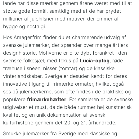
lande har disse mærker gennem årene været med til at
støtte gode formål, samtidig med at de har prydet
millioner af julehilsner med motiver, der emmer af
hygge og nostalgi.
Hos Amagerfrim finder du et charmerende udvalg af
svenske julemærker, der spænder over mange årtiers
designhistorie. Motiverne er ofte dybt forankret i den
svenske folkesjæl, med fokus på
Lucia-optog
, røde
træhuse i sneen, nisser (tomtar) og de klassiske
vinterlandskaber. Sverige er desuden kendt for deres
innovative tilgang til frimærkeformater, hvilket også
ses på julemærkerne, som ofte findes i de praktiske og
populære
frimærkehæfter
. For samleren er de svenske
udgivelser et must, da de både rummer høj kunstnerisk
kvalitet og en unik dokumentation af svensk
kulturhistorie gennem det 20. og 21. århundrede.
Smukke julemærker fra Sverige med klassiske og