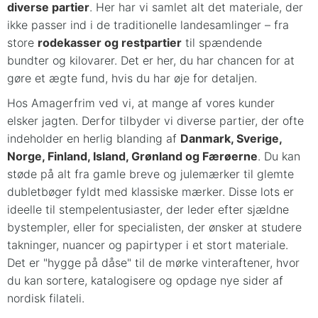
diverse partier
. Her har vi samlet alt det materiale, der
ikke passer ind i de traditionelle landesamlinger – fra
store
rodekasser og restpartier
til spændende
bundter og kilovarer. Det er her, du har chancen for at
gøre et ægte fund, hvis du har øje for detaljen.
Hos Amagerfrim ved vi, at mange af vores kunder
elsker jagten. Derfor tilbyder vi diverse partier, der ofte
indeholder en herlig blanding af
Danmark, Sverige,
Norge, Finland, Island, Grønland og Færøerne
. Du kan
støde på alt fra gamle breve og julemærker til glemte
dubletbøger fyldt med klassiske mærker. Disse lots er
ideelle til stempelentusiaster, der leder efter sjældne
bystempler, eller for specialisten, der ønsker at studere
takninger, nuancer og papirtyper i et stort materiale.
Det er "hygge på dåse" til de mørke vinteraftener, hvor
du kan sortere, katalogisere og opdage nye sider af
nordisk filateli.