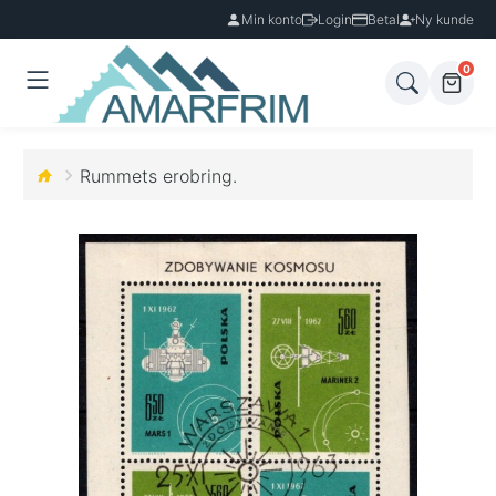
Min konto
Login
Betal
Ny kunde
0
Rummets erobring.