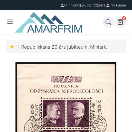
Min konto
Login
Betal
Ny kunde
0
Republikkens 20 års jubilæum. Miniark.