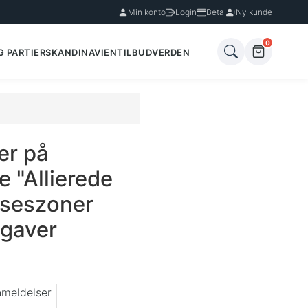
Min konto
Login
Betal
Ny kunde
0
G PARTIER
SKANDINAVIEN
TILBUD
VERDEN
er på
 "Allierede
lseszoner
gaver
nmeldelser