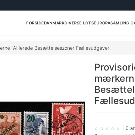
FORSIDE
DANMARK
DIVERSE LOTS
EUROPA
SAMLING O
erne "Allierede Besættelseszoner Fællesudgaver
Provisori
mærkerne
Besætte
Fællesud
0 a