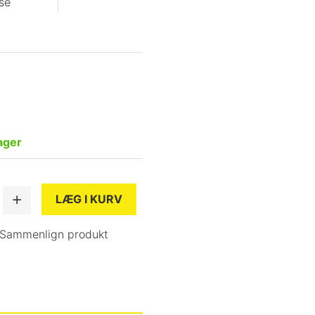
se
ager
LÆG I KURV
Sammenlign produkt