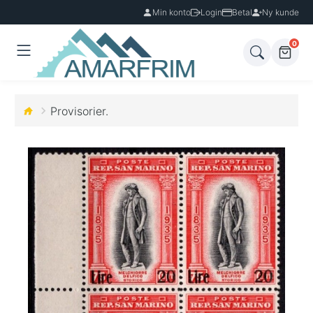
Min konto
Login
Betal
Ny kunde
0
Provisorier.