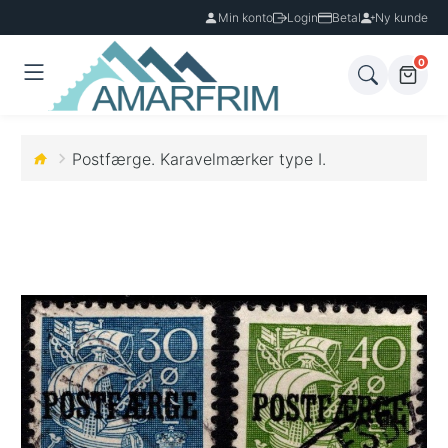
Min konto
Login
Betal
Ny kunde
0
Postfærge. Karavelmærker type I.