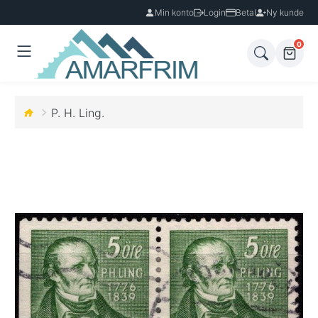
Min konto
Login
Betal
Ny kunde
0
P. H. Ling.