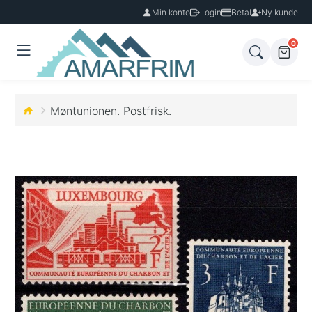
Min konto
Login
Betal
Ny kunde
0
Møntunionen. Postfrisk.