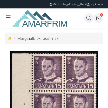
Min konto
Login
Betal
Ny kunde
0
Marginalblok, postfrisk.