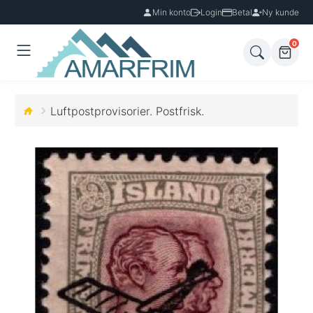
Min konto
Login
Betal
Ny kunde
0
Luftpostprovisorier. Postfrisk.