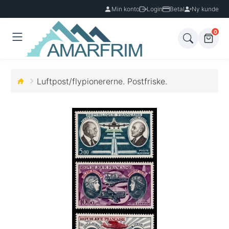
Min konto
Login
Betal
Ny kunde
0
Luftpost/flypionererne. Postfriske.