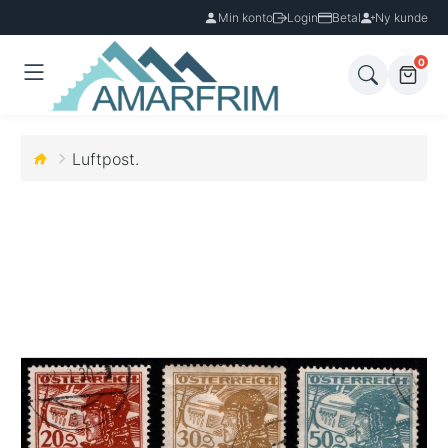
Min konto
Login
Betal
Ny kunde
0
Luftpost.