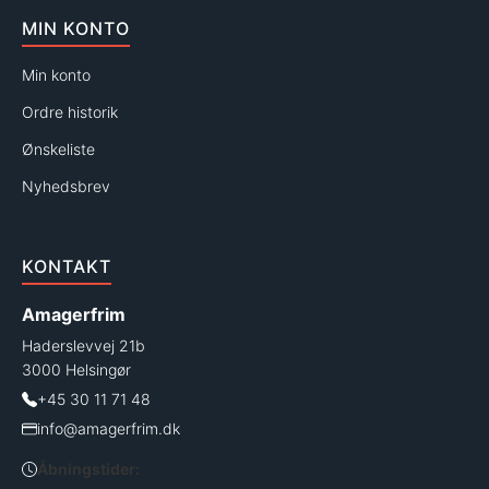
MIN KONTO
Min konto
Ordre historik
Ønskeliste
Nyhedsbrev
KONTAKT
Amagerfrim
Haderslevvej 21b
3000 Helsingør
+45 30 11 71 48
info@amagerfrim.dk
Åbningstider: