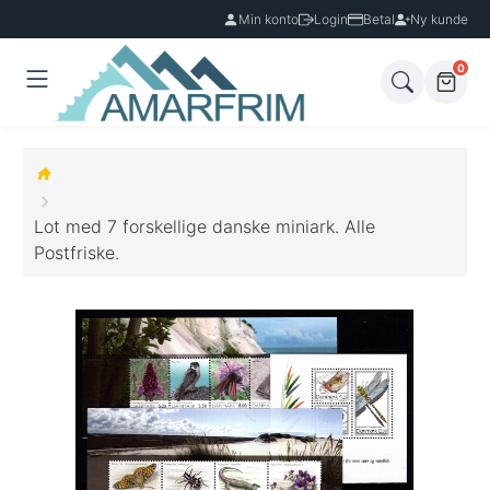
Min konto
Login
Betal
Ny kunde
0
Lot med 7 forskellige danske miniark. Alle
Postfriske.