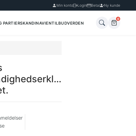
Min konto
Login
Betal
Ny kunde
0
G PARTIER
SKANDINAVIEN
TILBUD
VERDEN
s
dighedserklæring.
t.
nmeldelser
se