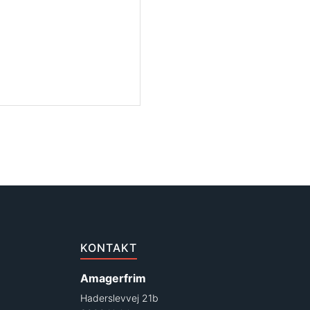
KONTAKT
Amagerfrim
Haderslevvej 21b