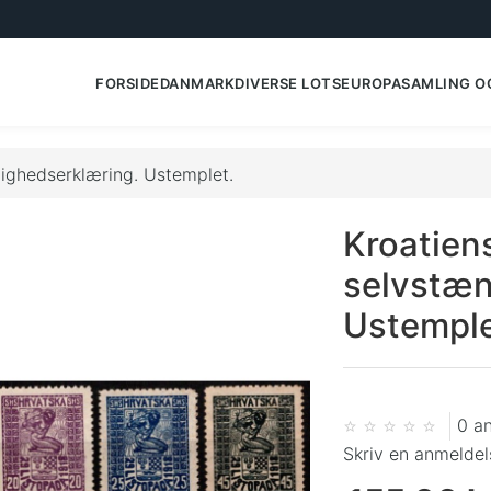
FORSIDE
DANMARK
DIVERSE LOTS
EUROPA
SAMLING O
ighedserklæring. Ustemplet.
Kroatien
selvstæn
Ustemple
0 a
Skriv en anmeldel