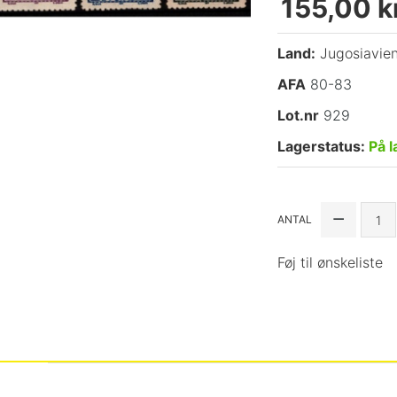
155,00 kr
Land:
Jugosiavie
AFA
80-83
Lot.nr
929
Lagerstatus:
På l
ANTAL
Føj til ønskeliste