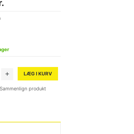
.
n
ager
LÆG I KURV
Sammenlign produkt