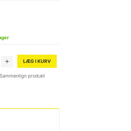
ager
LÆG I KURV
Sammenlign produkt