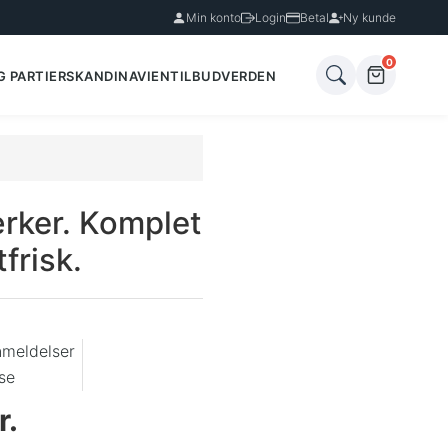
Min konto
Login
Betal
Ny kunde
0
G PARTIER
SKANDINAVIEN
TILBUD
VERDEN
ker. Komplet
frisk.
nmeldelser
se
r.