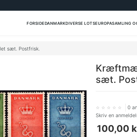
FORSIDE
DANMARK
DIVERSE LOTS
EUROPA
SAMLING O
t sæt. Postfrisk.
Kræftmær
sæt. Post
0 a
Skriv en anmeldel
100,00 k