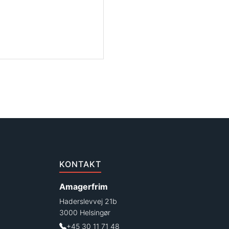
KONTAKT
Amagerfrim
Haderslevvej 21b
3000 Helsingør
+45 30 11 71 48