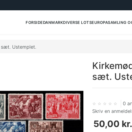
FORSIDE
DANMARK
DIVERSE LOTS
EUROPA
SAMLING O
 sæt. Ustemplet.
Kirkemød
sæt. Ust
0 a
Skriv en anmeldel
50,00 kr