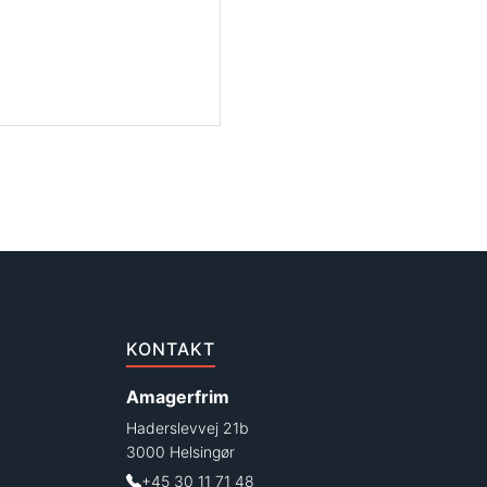
KONTAKT
Amagerfrim
Haderslevvej 21b
3000 Helsingør
+45 30 11 71 48