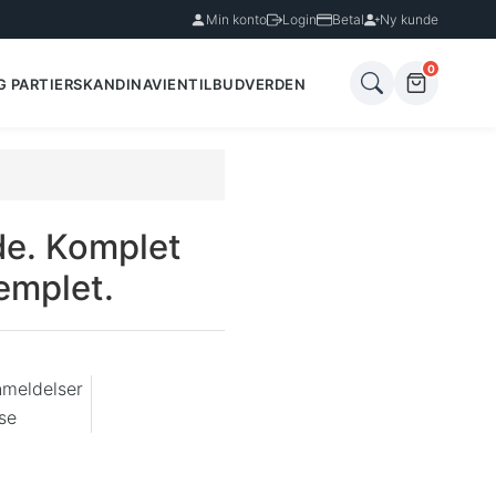
Min konto
Login
Betal
Ny kunde
0
G PARTIER
SKANDINAVIEN
TILBUD
VERDEN
e. Komplet
emplet.
nmeldelser
se
.