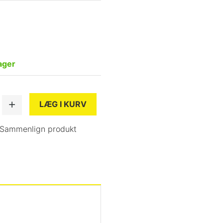
ager
LÆG I KURV
Sammenlign produkt