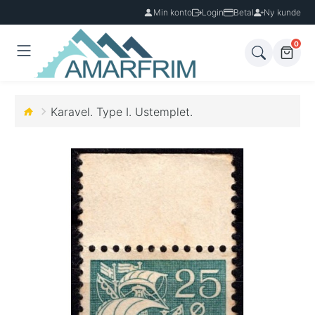
Min konto
Login
Betal
Ny kunde
0
Karavel. Type I. Ustemplet.