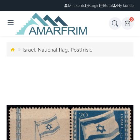
Min konto
Login
Betal
Ny kunde
0
Israel. National flag. Postfrisk.