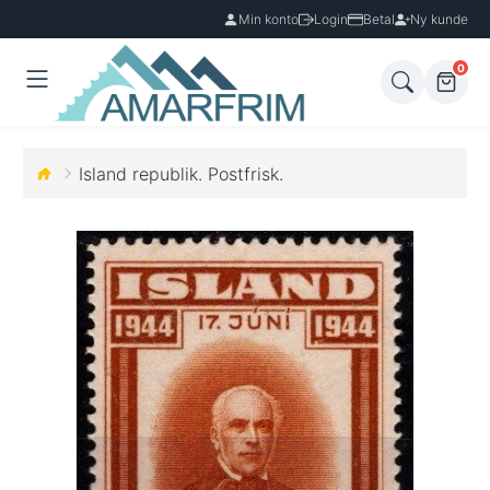
Min konto
Login
Betal
Ny kunde
0
Island republik. Postfrisk.