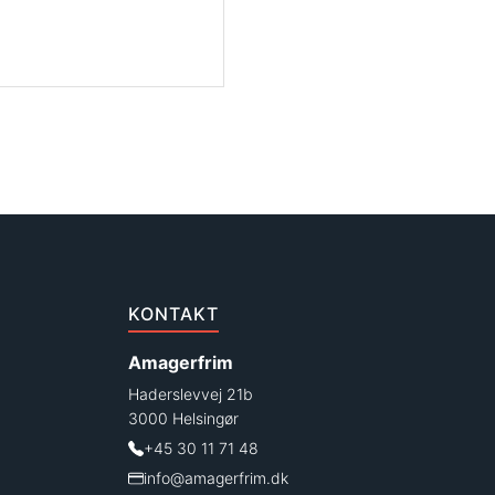
KONTAKT
Amagerfrim
Haderslevvej 21b
3000 Helsingør
+45 30 11 71 48
info@amagerfrim.dk