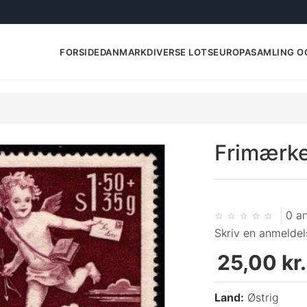
FORSIDE
DANMARK
DIVERSE LOTS
EUROPA
SAMLING O
Frimærke
0 a
Skriv en anmeldel
25,00 kr.
Land:
Østrig