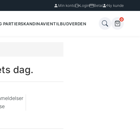
Min konto
Login
Betal
Ny kunde
0
G PARTIER
SKANDINAVIEN
TILBUD
VERDEN
ts dag.
nmeldelser
se