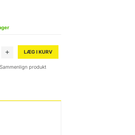
ager
LÆG I KURV
Sammenlign produkt