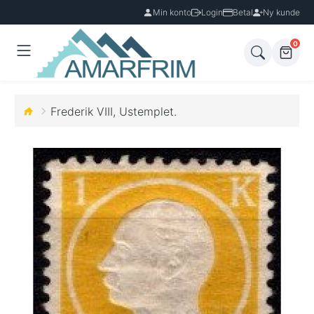
Min konto
Login
Betal
Ny kunde
0
Frederik VIII, Ustemplet.