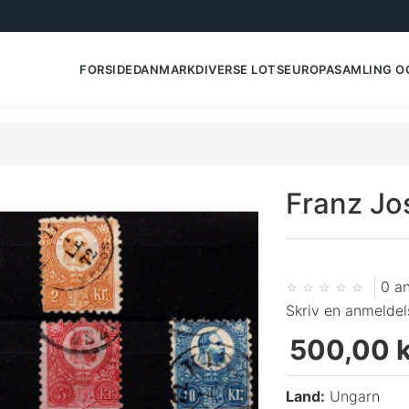
FORSIDE
DANMARK
DIVERSE LOTS
EUROPA
SAMLING O
Franz Jos
0 a
Skriv en anmeldel
500,00 k
Land:
Ungarn