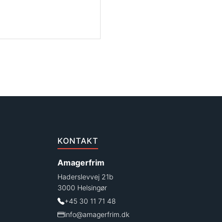
KONTAKT
Amagerfrim
Haderslevvej 21b
3000 Helsingør
+45 30 11 71 48
info@amagerfrim.dk