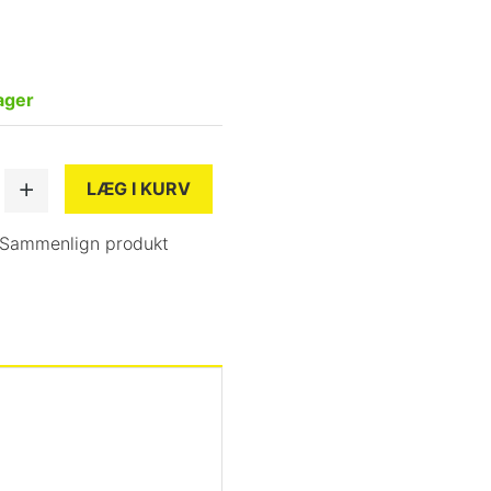
ager
LÆG I KURV
Sammenlign produkt