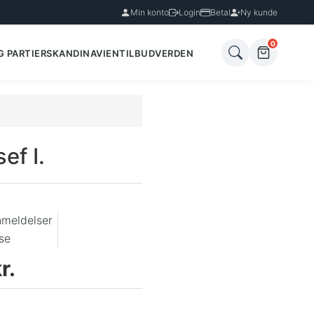
Min konto
Login
Betal
Ny kunde
0
G PARTIER
SKANDINAVIEN
TILBUD
VERDEN
ef I.
nmeldelser
se
r.