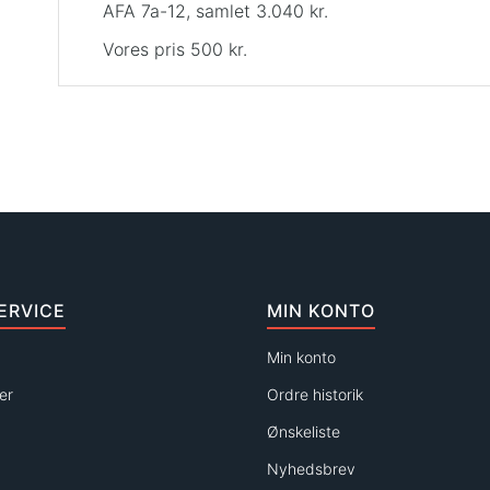
AFA 7a-12, samlet 3.040 kr.
Vores pris 500 kr.
ERVICE
MIN KONTO
Min konto
er
Ordre historik
Ønskeliste
Nyhedsbrev