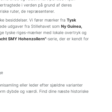
tertragtede i verden på grund af deres
ske ruter, de repræsenterer.
ke besiddelser. Vi fører mærker fra
Tysk
tede udgaver fra Stillehavet som
Ny Guinea,
lige tyske riges-mærker med lokale overtryk og
acht SMY Hohenzollern"
-serie, der er kendt for
ge
nisamling eller leder efter sjældne varianter
enorm dybde og værdi. Find dine næste historiske