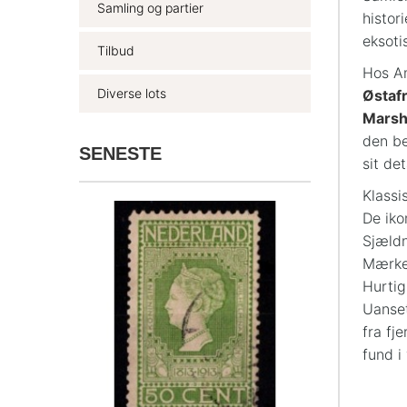
Samling og partier
histor
eksoti
Tilbud
Hos Am
Diverse lots
Østaf
Marsh
den be
SENESTE
sit de
Klassi
De iko
Sjældn
Mærker
Hurtig
Uanset
fra fj
fund i