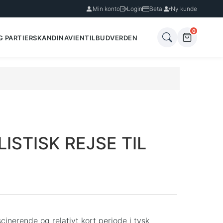
Min konto
Login
Betal
Ny kunde
0
G PARTIER
SKANDINAVIEN
TILBUD
VERDEN
ISTISK REJSE TIL
nerende og relativt kort periode i tysk