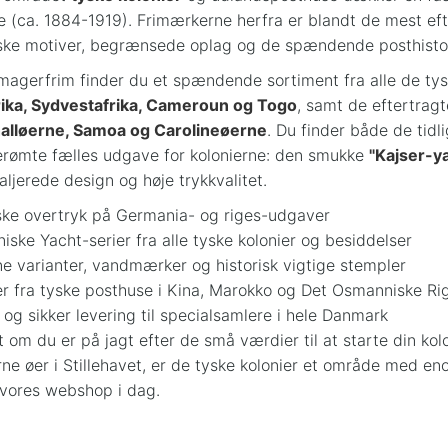
ie (ca. 1884-1919). Frimærkerne herfra er blandt de mest ef
ske motiver, begrænsede oplag og de spændende posthistori
agerfrim finder du et spændende sortiment fra alle de tys
rika, Sydvestafrika, Cameroun og Togo
, samt de eftertrag
alløerne, Samoa og Carolineøerne
. Du finder både de tid
rømte fælles udgave for kolonierne: den smukke
"Kajser-y
taljerede design og høje trykkvalitet.
ske overtryk på Germania- og riges-udgaver
niske Yacht-serier fra alle tyske kolonier og besiddelser
e varianter, vandmærker og historisk vigtige stempler
 fra tyske posthuse i Kina, Marokko og Det Osmanniske Ri
 og sikker levering til specialsamlere i hele Danmark
 om du er på jagt efter de små værdier til at starte din kolo
erne øer i Stillehavet, er de tyske kolonier et område med 
 vores webshop i dag.