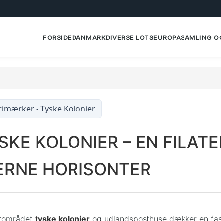
FORSIDE
DANMARK
DIVERSE LOTS
EUROPA
SAMLING O
rimærker - Tyske Kolonier
SKE KOLONIER – EN FILATEL
ERNE HORISONTER
rområdet
tyske kolonier
og udlandsposthuse dækker en fasci