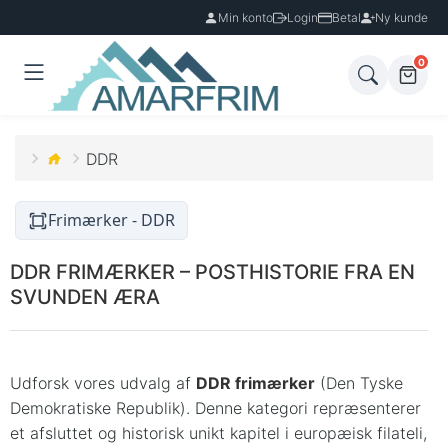
Min konto
Login
Betal
Ny kunde
0
DDR
Frimærker - DDR
DDR FRIMÆRKER – POSTHISTORIE FRA EN
SVUNDEN ÆRA
Udforsk vores udvalg af
DDR frimærker
(Den Tyske
Demokratiske Republik). Denne kategori repræsenterer
et afsluttet og historisk unikt kapitel i europæisk filateli,