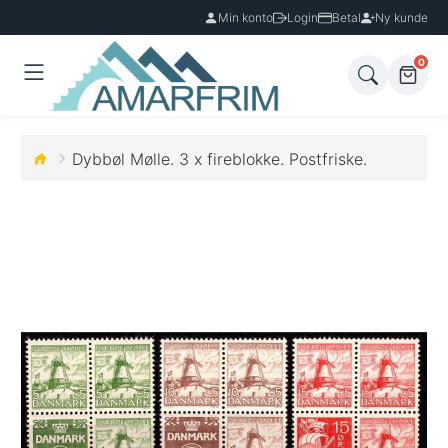
Min konto
Login
Betal
Ny kunde
0
Dybbøl Mølle. 3 x fireblokke. Postfriske.