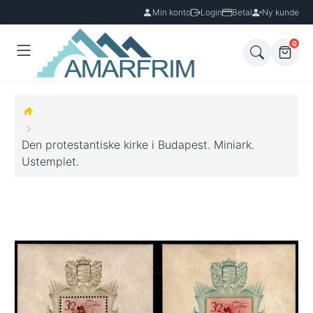
Min konto
Login
Betal
Ny kunde
0
Den protestantiske kirke i Budapest. Miniark.
Ustemplet.