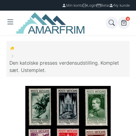
Min konto
Login
Betal
Ny kunde
0
Den katolske presses verdensudstilling. Komplet
sæt. Ustemplet.