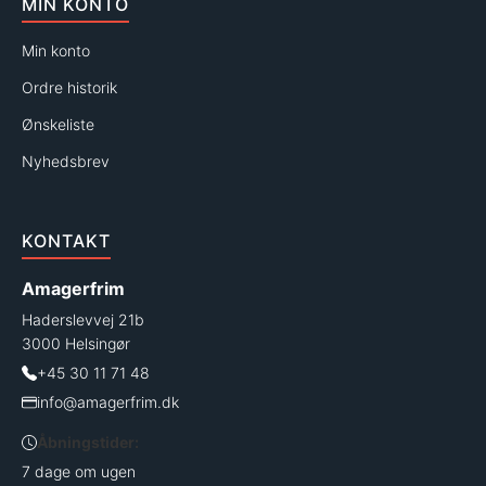
MIN KONTO
Min konto
Ordre historik
Ønskeliste
Nyhedsbrev
KONTAKT
Amagerfrim
Haderslevvej 21b
3000 Helsingør
+45 30 11 71 48
info@amagerfrim.dk
Åbningstider:
7 dage om ugen