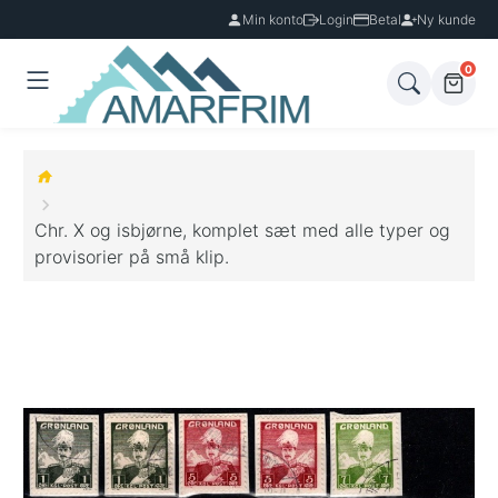
Min konto
Login
Betal
Ny kunde
0
Chr. X og isbjørne, komplet sæt med alle typer og
provisorier på små klip.