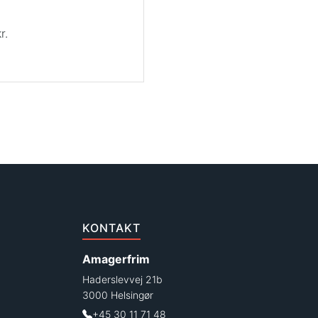
r.
KONTAKT
Amagerfrim
Haderslevvej 21b
3000 Helsingør
+45 30 11 71 48