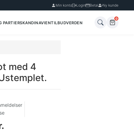
Min konto
Login
Betal
Ny kunde
0
G PARTIER
SKANDINAVIEN
TILBUD
VERDEN
Lot med 4
Ustemplet.
nmeldelser
se
.