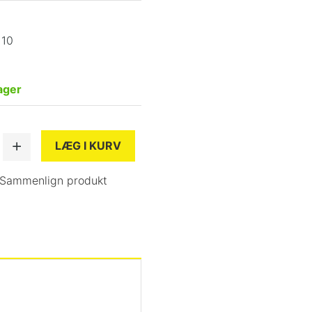
110
ager
LÆG I KURV
Sammenlign produkt