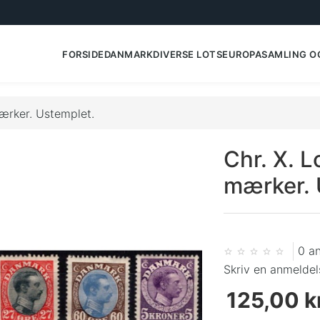
FORSIDE
DANMARK
DIVERSE LOTS
EUROPA
SAMLING O
ærker. Ustemplet.
Chr. X. 
mærker. 
0 a
Skriv en anmeldel
125,00 kr