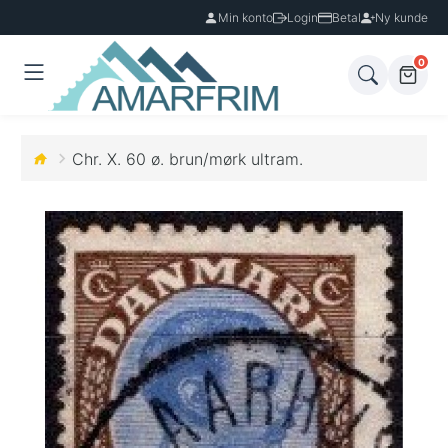
Min konto
Login
Betal
Ny kunde
0
Chr. X. 60 ø. brun/mørk ultram.