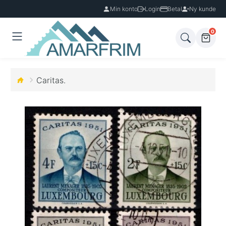
Min konto
Login
Betal
Ny kunde
0
Caritas.